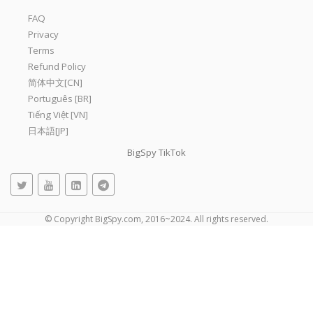
FAQ
Privacy
Terms
Refund Policy
简体中文[CN]
Português [BR]
Tiếng Việt [VN]
日本語[JP]
BigSpy TikTok
© Copyright BigSpy.com, 2016~2024. All rights reserved.