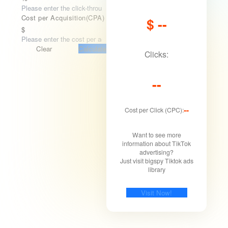
Cost per Acquisition(CPA)
$
--
$
Clear
Calculate
Clicks:
--
--
Cost per Click (CPC):
Want to see more
information about TikTok
advertising?
Just visit bigspy Tiktok ads
library
Visit Now!