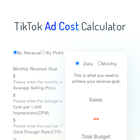
TikTok
Ad Cost
Calculator
By Revenue
By Profit
Daily
Monthly
Monthly Revenue Goal
This is what you need to
$
achieve your revenue goal:
Average Selling Price
$
Sales:
Cost per 1,000
Impressions(CPM)
--
$
Click-Through Rate(CTR)
Total Budget:
%